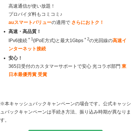
高速通信が使い放題！
プロバイダ料もコミコミ♪
auスマートバリュー
の適用で
さらにおトク！
高速・高品質！
＊1
＊2
IPv6接続
(IPoE方式)
と最大1Gbps
の光回線の
高速イ
ンターネット接続
安心！
365日受付のカスタマーサポートで安心 光コラボ部門
東
日本最優秀賞 受賞
※本キャッシュバックキャンペーンの場合です。公式キャッシ
ュバックキャンペーンは手続き方法、振り込み時期が異なりま
す。