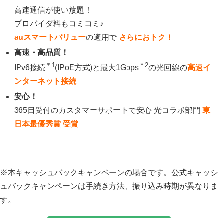
高速通信が使い放題！
プロバイダ料もコミコミ♪
auスマートバリュー
の適用で
さらにおトク！
高速・高品質！
＊1
＊2
IPv6接続
(IPoE方式)
と最大1Gbps
の光回線の
高速イ
ンターネット接続
安心！
365日受付のカスタマーサポートで安心 光コラボ部門
東
日本最優秀賞 受賞
※本キャッシュバックキャンペーンの場合です。公式キャッシ
ュバックキャンペーンは手続き方法、振り込み時期が異なりま
す。